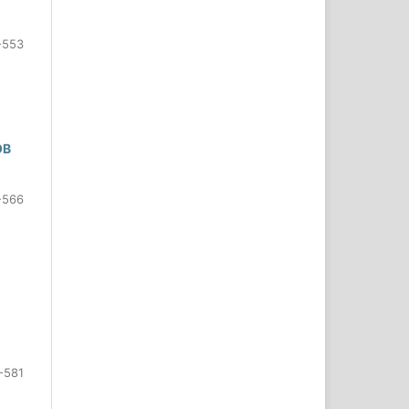
-553
ОВ
-566
-581