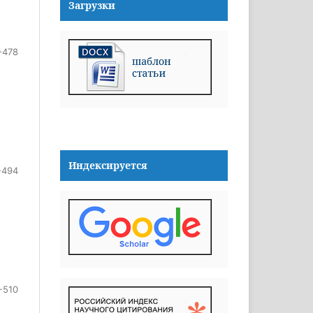
Загрузки
-478
Индексируется
-494
-510