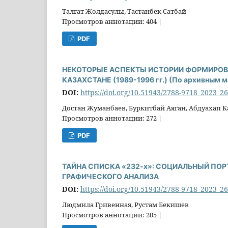
Талгат Жолдасулы, Тастанбек Сатбай
Просмотров аннотации: 404 |
PDF
НЕКОТОРЫЕ АСПЕКТЫ ИСТОРИИ ФОРМИРОВ
КАЗАХСТАНЕ (1989-1996 гг.) (По архивным 
DOI:
https://doi.org/10.51943/2788-9718_2023_2
Достан Жуманбаев, Буркитбай Аяган, Абдуахап К
Просмотров аннотации: 272 |
PDF
ТАЙНА СПИСКА «232-х»: СОЦИАЛЬНЫЙ ПОР
ГРАФИЧЕСКОГО АНАЛИЗА
DOI:
https://doi.org/10.51943/2788-9718_2023_2
Людмила Гривенная, Рустам Бекишев
Просмотров аннотации: 205 |