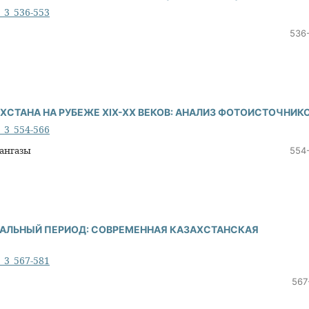
6_3_536-553
536
АХСТАНА НА РУБЕЖЕ XIX-XX ВЕКОВ: АНАЛИЗ ФОТОИСТОЧНИК
6_3_554-566
тангазы
554
ИАЛЬНЫЙ ПЕРИОД: СОВРЕМЕННАЯ КАЗАХСТАНСКАЯ
6_3_567-581
567