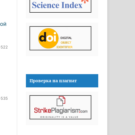
КОЙ
-522
Проверка на плагиат
-535