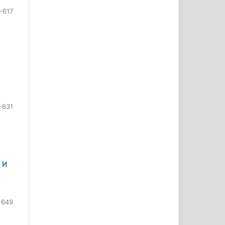
-617
-631
 И
-649