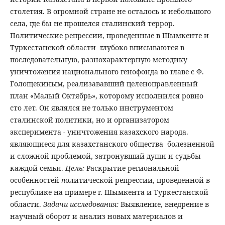
столетия. В огромной стране не осталось и небольшого
села, где бы не прошелся сталинский террор.
Политические репрессии, проведенные в Шымкенте и
Туркестанской области глубоко вписываются в
последовательную, разнохарактерную методику
уничтожения национального генофонда во главе с Ф.
Голощекиным, реализававший целеноправленный
план «Малый Октябрь», которому исполнился ровно
сто лет. Он являлся не только инструментом
сталинской политики, но и организатором
эксперимента - уничтожения казахского народа.
являющиеся для казахстанского общества болезненной
и сложной проблемой, затронувший души и судьбы
каждой семьи.
Цель
:
Раскрытие региональной
особенностей
п
олитической репрессии, проведенной в
республике на примере г. Шымкента и Туркестанской
области.
З
адачи
исследования
:
Выявление, внедрение в
научный оборот и анализ новых материалов и