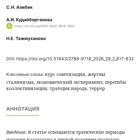
С.Н. Алибек
А.И. Кудайбергенова
https://orcid.org/0000-0002-9918-385X
Н.Е. Тажмуханова
DOI:
https://doi.org/10.51943/2788-9718_2026_29_2_817-832
курс советизации, жертвы
Ключевые слова:
сталинизма, экономический эксперимент, перегибы
коллективизации, трагедия народа, террор
АННОТАЦИЯ
Введение.
В статье освещаются трагические периоды
истории Казахстана в первой половине прошлого