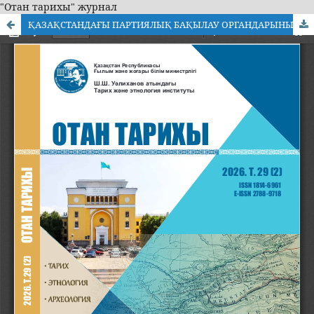
"Отан тарихы" журнал
ҚАЗАҚСТАНДАҒЫ ПАРТИЯЛЫҚ БАҚЫЛАУ ОРГАНДАРЫНЫҢ 1920–1930-ЖЫЛДАРДАҒЫ «ПАРТИЯЛЫҚ ТАЗАЛАУЛАР» КЕЗІНДЕГІ ҚЫЗМЕТІ