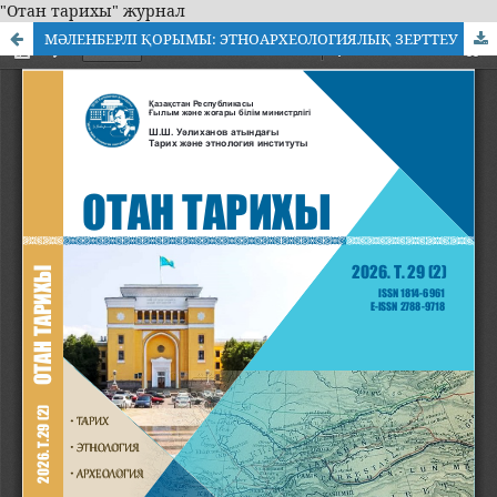
"Отан тарихы" журнал
МӘЛЕНБЕРЛІ ҚОРЫМЫ: ЭТНОАРХЕОЛОГИЯЛЫҚ ЗЕРТТЕУ